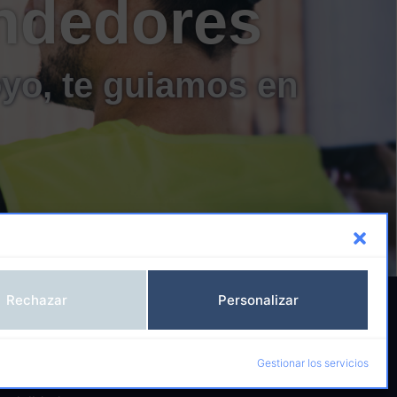
ndedores
oyo, te guiamos en
Rechazar
Personalizar
ormación
Empleo
tificados
Agencia de Colocación
Gestionar los servicios
fesionales
Trabaja con nosotros