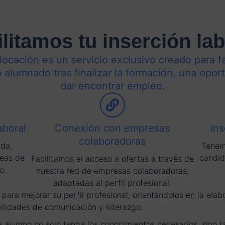
ilitamos tu inserción lab
cación es un servicio exclusivo creado para fac
o alumnado tras finalizar la formación, una opor
dar encontrar empleo.
aboral
Conexión con empresas
Ins
colaboradoras
ada,
Tenem
reas de
candid
Facilitamos el acceso a ofertas a través de
o.
nuestra red de empresas colaboradoras,
adaptadas al perfil profesional.
ra mejorar su perfil profesional, orientándolos en la elabo
bilidades de comunicación y liderazgo.
 alumno no solo tenga los conocimientos necesarios, sino t