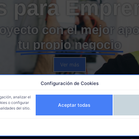
s para Empre
royecto con el mejor ap
tu propio negocio
Ver más
Configuración de Cookies
ación, analizar el
kies o configurar
Aceptar todas
lidades del sitio.
Nosotros
F
Quiénes Somos
Cer
Pro
Centros