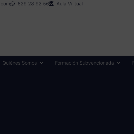
n.com
629 28 92 56
Aula Virtual
Quiénes Somos
Formación Subvencionada