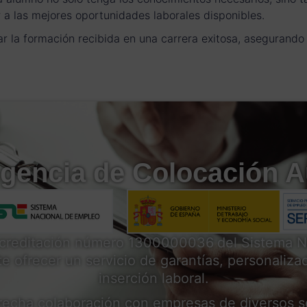
a las mejores oportunidades laborales disponibles.
 la formación recibida en una carrera exitosa, asegurando 
encia de Colocación A
acreditación número 1300000036
del Sistema N
e ofrecer un servicio de garantías, personalizado
inserción laboral.
echa colaboración con empresas de diversos se