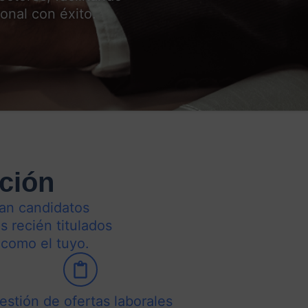
onal con éxito.
ación
can candidatos
s recién titulados
 como el tuyo.
estión de ofertas laborales