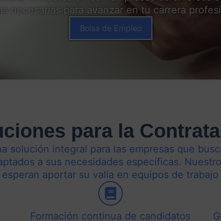
as necesarias para avanzar en tu carrera profesi
Bolsa de Empleo
ciones para la Contrat
 solución integral para las empresas que bus
aptados a sus necesidades específicas. Nuestro
 esperan aportar su valía en equipos de trabajo
Formación continua de candidatos
G