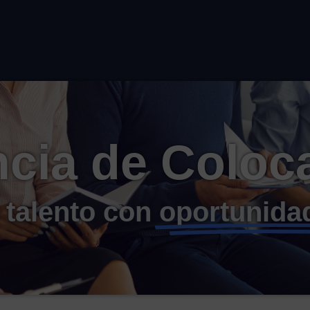
cia de Coloc
talento con
oportunida