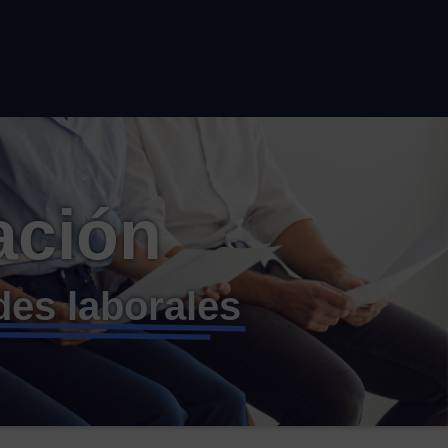
ación
des laborales