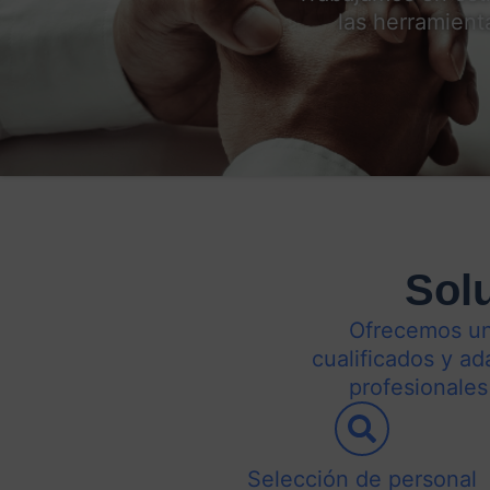
las herramient
Solu
Ofrecemos una
cualificados y ad
profesionales
Selección de personal