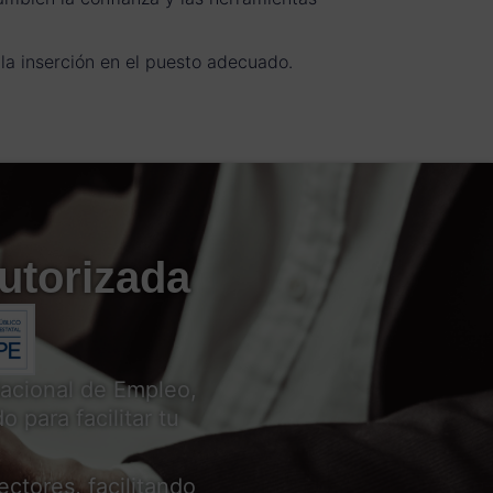
la inserción en el puesto adecuado.
utorizada
acional de Empleo,
 para facilitar tu
ctores, facilitando