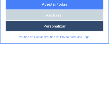
Centros
Aceptar todas
Calidad y Responsabilidad
Formación
Rechazar
Certificados Profesionales
Especialidades Formativas
Personalizar
Cursos Acreditados
Política de Cookies
Política de Privacidad
Aviso Legal
Empresas
Empleo
Agencia de Colocación
Trabaja con nosotros