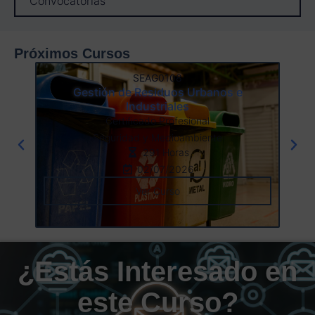
Convocatorias
Próximos Cursos
SEAG0108
Gestión de Residuos Urbanos e
Industriales
Certificado Profesional
Seguridad y Medioambiente
291 Horas
02/07/2026
Ver Curso
¿Estás Interesado en
este Curso?