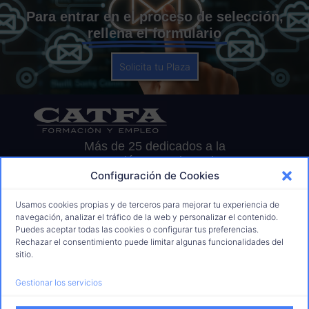
Para entrar en el proceso de selección,
rellena el formulario
Solicita tu Plaza
Más de 25 dedicados a la
Formación para el Empleo
Configuración de Cookies
91 675 70 78
informacion@catfaformacion.com
Usamos cookies propias y de terceros para mejorar tu experiencia de
629 28 92 56
navegación, analizar el tráfico de la web y personalizar el contenido.
Puedes aceptar todas las cookies o configurar tus preferencias.
C. de Jaén, 1, 28850 Torrejón de Ardoz
Rechazar el consentimiento puede limitar algunas funcionalidades del
sitio.
Nosotros
Gestionar los servicios
Quiénes Somos