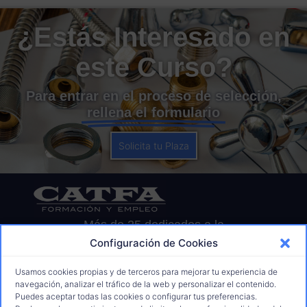
¿Estás Interesado en
este Curso?
Para entrar en el proceso de selección,
rellena el formulario
Solicita tu Plaza
Más de 25 dedicados a la
Formación para el Empleo
Configuración de Cookies
91 675 70 78
Usamos cookies propias y de terceros para mejorar tu experiencia de
informacion@catfaformacion.com
navegación, analizar el tráfico de la web y personalizar el contenido.
629 28 92 56
Puedes aceptar todas las cookies o configurar tus preferencias.