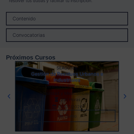
resolver tus dudas y facilitar tu inscripción.
Contenido
Convocatorias
Próximos Cursos
SEAG0108
Gestión de Residuos Urbanos e
Industriales
Certificado Profesional
Seguridad y Medioambiente
291 Horas
02/07/2026
Ver Curso