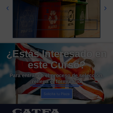
Seguridad y Medioambiente
291 Horas
02/07/2026
Ver Curso
¿Estás Interesado en
este Curso?
Para entrar en el proceso de selección,
rellena el formulario
Solicita tu Plaza