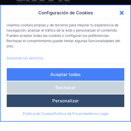
Más de 25 dedicados a la
Configuración de Cookies
Formación para el Empleo
91 675 70 78
Usamos cookies propias y de terceros para mejorar tu experiencia de
navegación, analizar el tráfico de la web y personalizar el contenido.
informacion@catfaformacion.com
Puedes aceptar todas las cookies o configurar tus preferencias.
629 28 92 56
Rechazar el consentimiento puede limitar algunas funcionalidades del
sitio.
C. de Jaén, 1, 28850 Torrejón de Ardoz
Gestionar los servicios
Nosotros
Quiénes Somos
Aceptar todas
Centros
Rechazar
Calidad y Responsabilidad
Formación
Personalizar
Certificados Profesionales
Especialidades Formativas
Política de Cookies
Política de Privacidad
Aviso Legal
Cursos Acreditados
Empresas