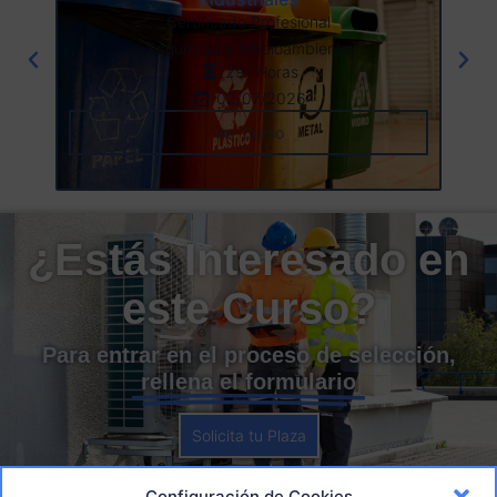
Certificado Profesional
Seguridad y Medioambiente
291 Horas
02/07/2026
Ver Curso
¿Estás Interesado en
este Curso?
Para entrar en el proceso de selección,
rellena el formulario
Solicita tu Plaza
Configuración de Cookies