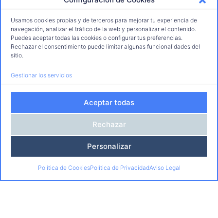
Usamos cookies propias y de terceros para mejorar tu experiencia de
Más de 25 dedicados a la
navegación, analizar el tráfico de la web y personalizar el contenido.
Puedes aceptar todas las cookies o configurar tus preferencias.
Formación para el Empleo
Rechazar el consentimiento puede limitar algunas funcionalidades del
91 675 70 78
sitio.
informacion@catfaformacion.com
Gestionar los servicios
629 28 92 56
C. de Jaén, 1, 28850 Torrejón de Ardoz
Aceptar todas
Nosotros
Rechazar
Quiénes Somos
Centros
Personalizar
Calidad y Responsabilidad
Formación
Política de Cookies
Política de Privacidad
Aviso Legal
Certificados Profesionales
Especialidades Formativas
Cursos Acreditados