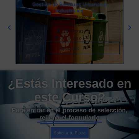
Gestión de Residuos Urbanos e
Industriales
Certificado Profesional
Seguridad y Medioambiente
291 Horas
02/07/2026
Ver Curso
¿Estás Interesado en
este Curso?
Para entrar en el proceso de selección,
rellena el formulario
Solicita tu Plaza