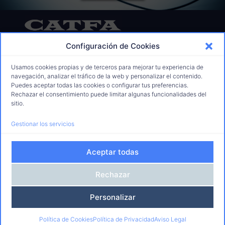
Configuración de Cookies
Más de 25 dedicados a la
Formación para el Empleo
Usamos cookies propias y de terceros para mejorar tu experiencia de
91 675 70 78
navegación, analizar el tráfico de la web y personalizar el contenido.
informacion@catfaformacion.com
Puedes aceptar todas las cookies o configurar tus preferencias.
Rechazar el consentimiento puede limitar algunas funcionalidades del
629 28 92 56
sitio.
C. de Jaén, 1, 28850 Torrejón de Ardoz
Gestionar los servicios
Nosotros
Aceptar todas
Quiénes Somos
Centros
Rechazar
Calidad y Responsabilidad
Formación
Personalizar
Certificados Profesionales
Especialidades Formativas
Política de Cookies
Política de Privacidad
Aviso Legal