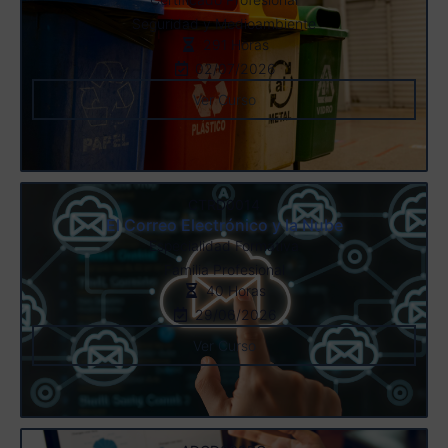
Seguridad y Medioambiente
291 Horas
02/07/2026
Ver Curso
CTRD0014
El Correo Electrónico y la Nube
Especialidad Formativa
Familia Profesional
40 Horas
29/06/2026
Ver Curso