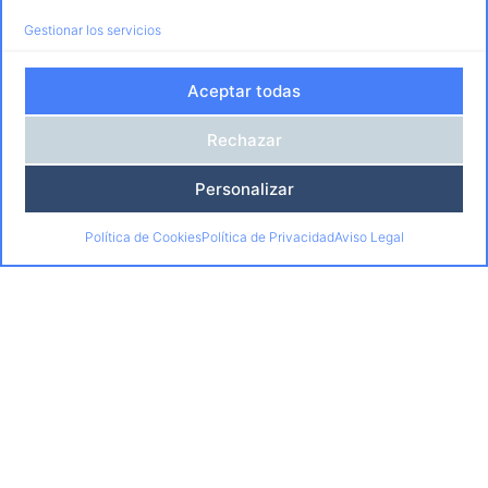
Gestionar los servicios
Más de 25 dedicados a la
Aceptar todas
Formación para el Empleo
91 675 70 78
Rechazar
informacion@catfaformacion.com
629 28 92 56
Personalizar
C. de Jaén, 1, 28850 Torrejón de Ardoz
Política de Cookies
Política de Privacidad
Aviso Legal
Nosotros
Quiénes Somos
Centros
Calidad y Responsabilidad
Formación
Certificados Profesionales
Especialidades Formativas
Cursos Acreditados