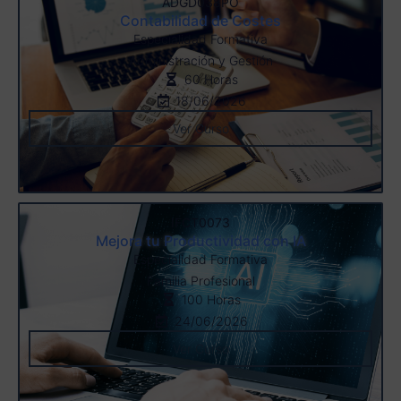
ADGD038PO
Contabilidad de Costes
Especialidad Formativa
Administración y Gestión
60 Horas
18/06/2026
Ver Curso
IFCT0073
Mejora tu Productividad con IA
Especialidad Formativa
Familia Profesional
100 Horas
24/06/2026
Ver Curso