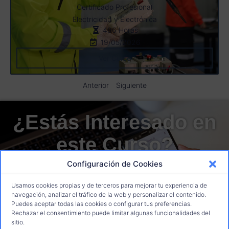
Certificado Profesional
Electricidad y Electrónica
486 Horas
19/05/2026
Ver Curso
Anterior
Siguiente
¿Estás Interesado en
este Curso?
Configuración de Cookies
Para entrar en el proceso de selección,
rellena el formulario
Usamos cookies propias y de terceros para mejorar tu experiencia de
navegación, analizar el tráfico de la web y personalizar el contenido.
Solicita tu Plaza
Puedes aceptar todas las cookies o configurar tus preferencias.
Rechazar el consentimiento puede limitar algunas funcionalidades del
sitio.