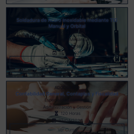
FMEC0005
Soldadura de Acero Inoxidable mediante TIG
Manual y Orbital
Especialidad Formativa
Fabricación Mecánica
320 Horas
19/05/2026
Ver Curso
ADGD042PO
Contabilidad General, Contaplus y Fiscalidad
Especialidad Formativa
Administración y Gestión
120 Horas
22/04/2026
Ver Curso