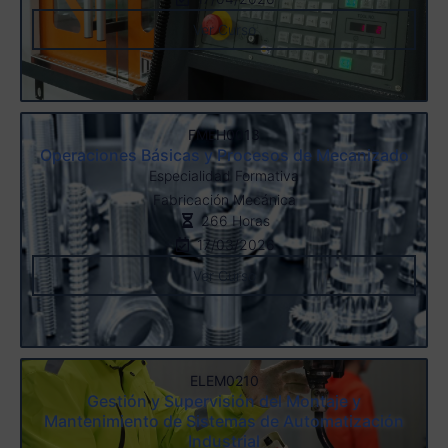
Ver Curso
FMEH0013
Operaciones Básicas y Procesos de Mecanizado
Especialidad Formativa
Fabricación Mecánica
266 Horas
17/03/2026
Ver Curso
ELEM0210
Gestión y Supervisión del Montaje y
Mantenimiento de Sistemas de Automatización
Industrial