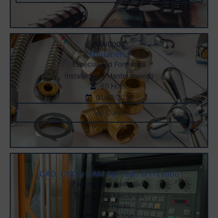
IMAI0003
Fontanería
Especialidad Formativa
Instalación y Mantenimiento
60 Horas
01/07/2026
Ver Curso
FMEM0024
CAD, CNC y CAM Aplicado al Fresado
Especialidad Formativa
Fabricación Mecánica
115 Horas
17/04/2026