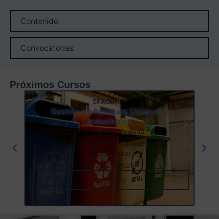
Contenido
Convocatorias
Próximos Cursos
SEAG0108
Gestión de Residuos Urbanos e
Industriales
Certificado Profesional
Seguridad y Medioambiente
291 Horas
02/07/2026
Ver Curso