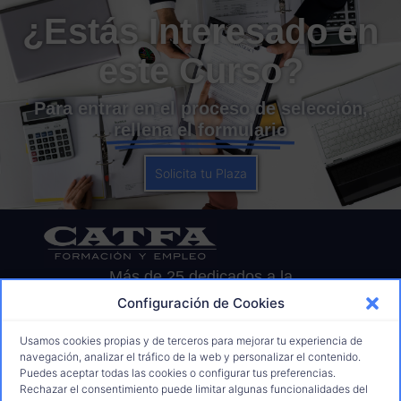
¿Estás Interesado en
este Curso?
Para entrar en el proceso de selección,
rellena el formulario
Solicita tu Plaza
Más de 25 dedicados a la
Formación para el Empleo
Configuración de Cookies
91 675 70 78
informacion@catfaformacion.com
Usamos cookies propias y de terceros para mejorar tu experiencia de
navegación, analizar el tráfico de la web y personalizar el contenido.
629 28 92 56
Puedes aceptar todas las cookies o configurar tus preferencias.
Rechazar el consentimiento puede limitar algunas funcionalidades del
C. de Jaén, 1, 28850 Torrejón de Ardoz