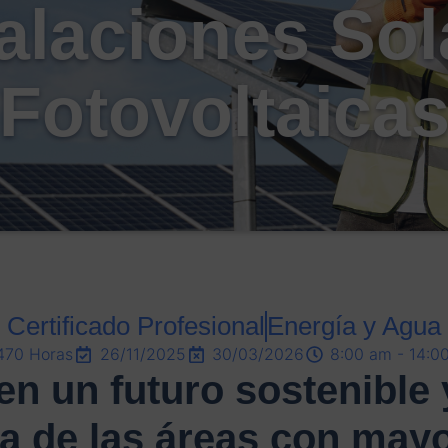
talaciones Sol
Fotovoltaica
Certificado Profesional
Energía y Agua
470 Horas
26/11/2025
30/03/2026
8:00 am - 14:0
 en un futuro sostenible 
a de las áreas con may