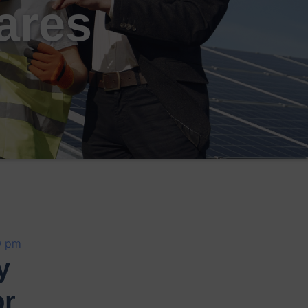
ares
s
0 pm
y
or