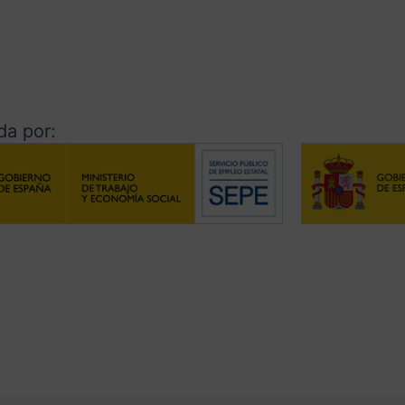
a por: