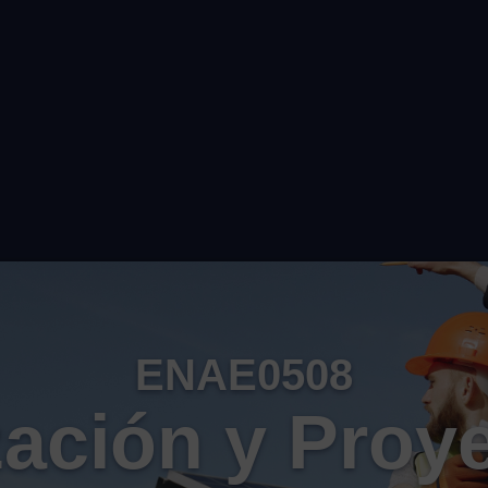
ENAE0508
ación y Proy