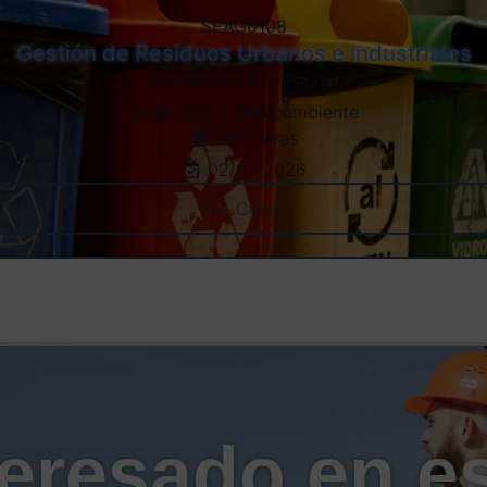
SEAG0108
Gestión de Residuos Urbanos e Industriales
Certificado Profesional
Seguridad y Medioambiente
291 Horas
02/07/2026
Ver Curso
teresado en e