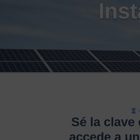
Ins
Sé la clave
accede a un