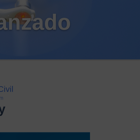
vanzado
ivil
pm
y