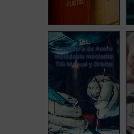
FMEC0005
Soldadura de Acero
Inoxidable mediante
TIG Manual y Orbital
Especialidad Formativa
Fabricación Mecánica
320 Horas
19/05/2026
Ver Curso