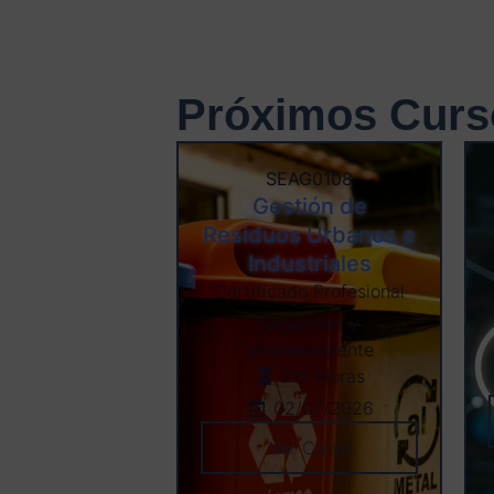
Próximos Curs
SEAG0108
Gestión de
Residuos Urbanos e
Industriales
Certificado Profesional
Seguridad y
Medioambiente
291 Horas
02/07/2026
Ver Curso