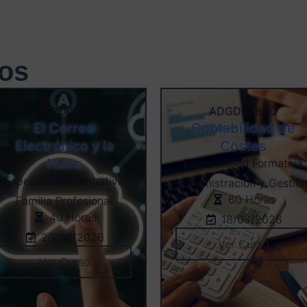
os
CTRD0014
ADGD038PO
El Correo
Contabilidad de
Electrónico y la
Costes
Nube
Especialidad Formativa
Especialidad Formativa
Administración y Gestió
60 Horas
Familia Profesional
40 Horas
18/06/2026
29/06/2026
Ver Curso
Ver Curso