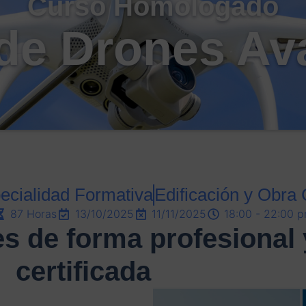
Curso Homologado
 de Drones A
ecialidad Formativa
Edificación y Obra C
87 Horas
13/10/2025
11/11/2025
18:00 - 22:00 
es de forma profesional 
certificada