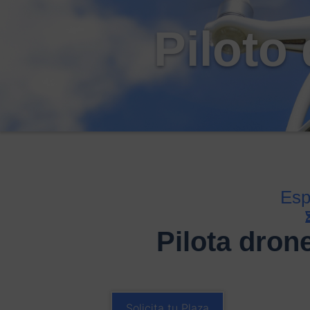
Piloto
Esp
Pilota dron
Solicita tu Plaza