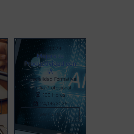
IFCT0073
Mejora tu
Productividad con
IA
Especialidad Formativa
n
Familia Profesional
100 Horas
24/06/2026
Ver Curso