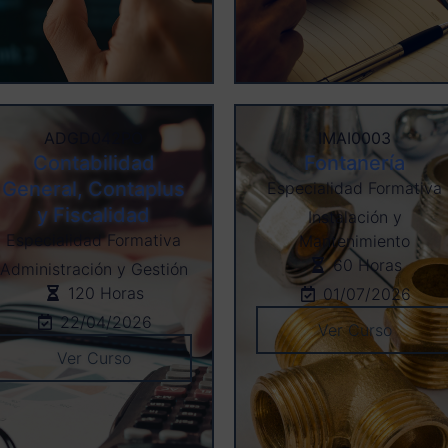
ADGD042PO
IMAI0003
Contabilidad
Fontanería
General, Contaplus
Especialidad Formativa
y Fiscalidad
Instalación y
Especialidad Formativa
Mantenimiento
60 Horas
Administración y Gestión
120 Horas
01/07/2026
22/04/2026
Ver Curso
Ver Curso