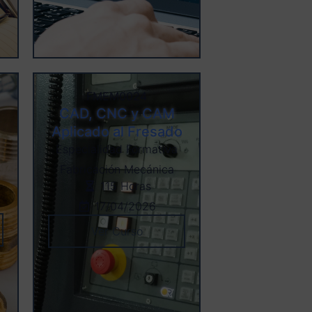
FMEM0024
CAD, CNC y CAM
Aplicado al Fresado
Especialidad Formativa
Fabricación Mecánica
115 Horas
17/04/2026
Ver Curso